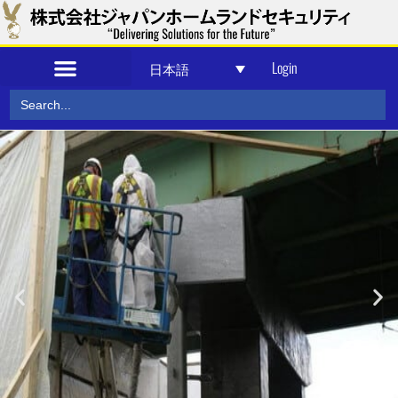
Login
日本語
Search
セキュリティ及び防衛
for: